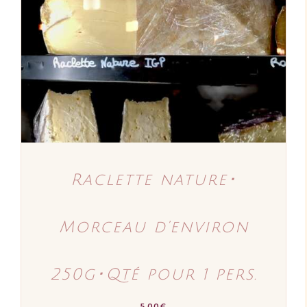
AJOUTER AU PANIER
/
DÉTAILS
Raclette nature･
Morceau d’environ
250g･Qté pour 1 pers.
5,00
€