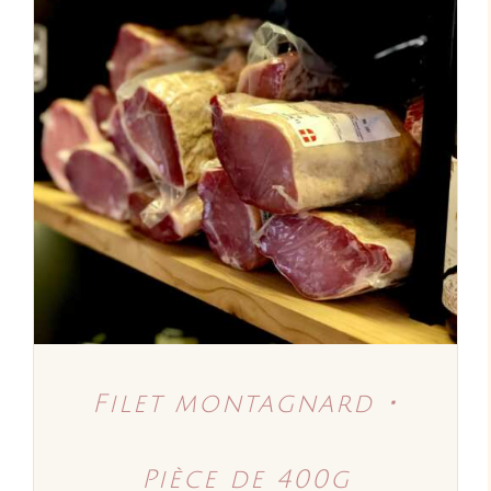
AJOUTER AU PANIER
/
DÉTAILS
Filet montagnard ･
Pièce de 400g