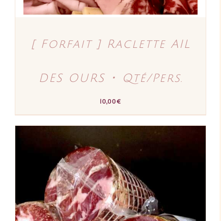
[ Forfait ] Raclette AIL
DES OURS ･ Qté/Pers.
10,00
€
AJOUTER AU PANIER
/