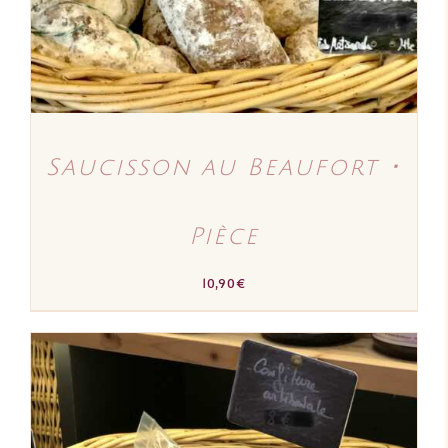
Saucisson au Beaufort ･
Pièce
10,90
€