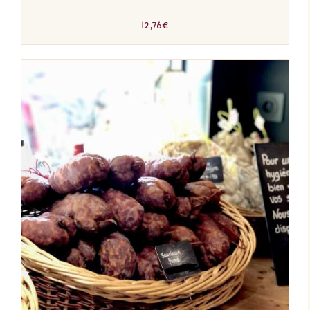
12,76
€
AJOUTER AU PANIER
/
DÉTAILS