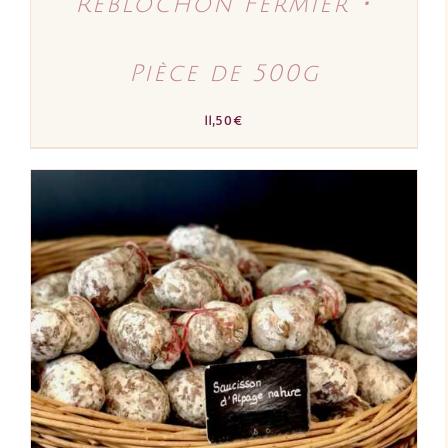
Reblochon Fermier ･
Pièce de 500g
11,50
€
AJOUTER AU PANIER
/
DÉTAILS