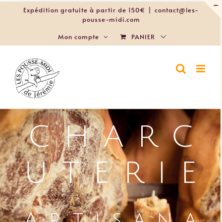
Passer
Expédition gratuite à partir de 150€
|
contact@les-
au
pousse-midi.com
contenu
PANIER
Mon compte
LES POUSSE-
MIDI • LA
SOURIS
BLANCHE • LA
CASA