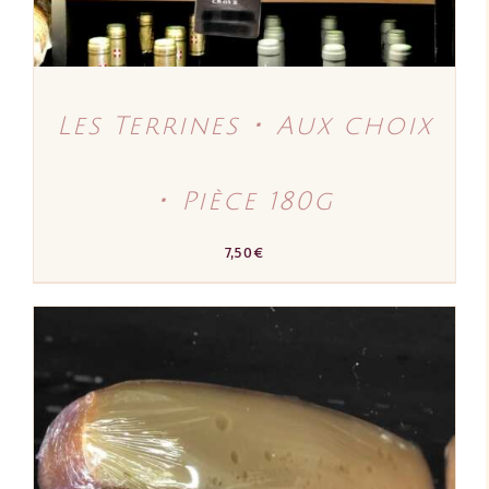
CHOISIES
SUR
LA
PAGE
DU
PRODUIT
Les Terrines ･ Aux choix
･ Pièce 180g
7,50
€