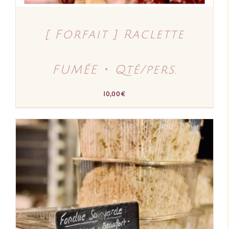
[ Forfait ] Raclette
FUMÉE ･ Qté/pers.
10,00
€
AJOUTER AU PANIER
/
DÉTAILS