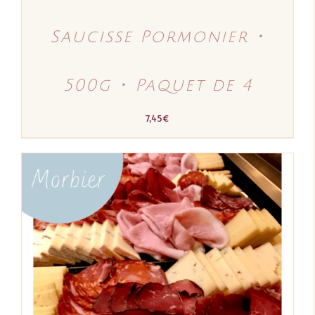
Saucisse Pormonier ･
500g ･ Paquet de 4
7,45
€
AJOUTER AU PANIER
/
DÉTAILS