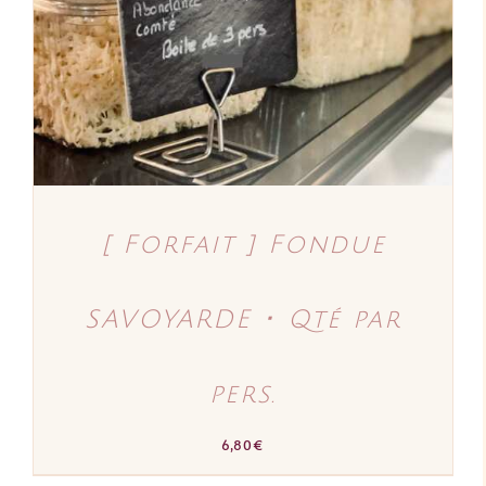
[ Forfait ] Fondue
SAVOYARDE ･ Qté par
pers.
6,80
€