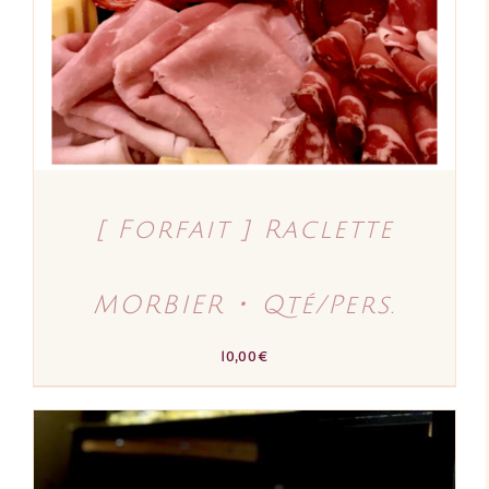
[ Forfait ] Raclette
MORBIER ･ Qté/Pers.
10,00
€