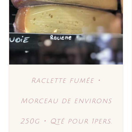
AJOUTER AU PANIER
/
DÉTAILS
Raclette fumée ･
Morceau de environs
250g ･ Qté pour 1pers.