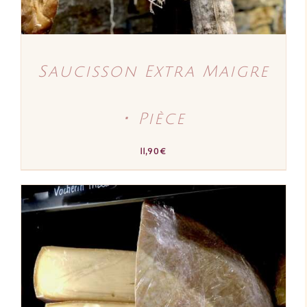
Saucisson Extra Maigre
･ Pièce
11,90
€