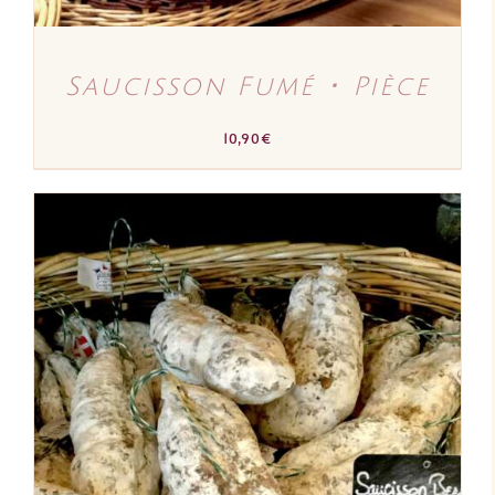
Saucisson Fumé ･ Pièce
10,90
€
AJOUTER AU PANIER
/
DÉTAILS