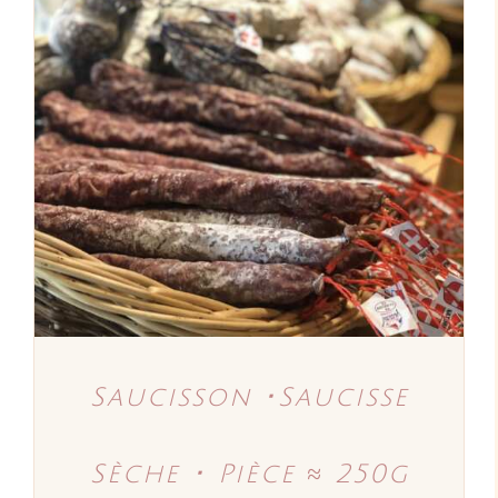
AJOUTER AU PANIER
/
DÉTAILS
Saucisson ･Saucisse
Sèche ･ Pièce ≈ 250g