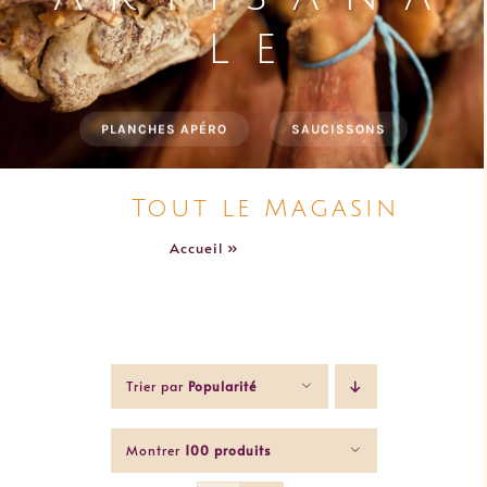
MANIGOD
B i e n v e n u
e
Tout le Magasin
LES + DEMANDÉS
LES "TOUT PRÊT"
Accueil
»
Tout le Magasin
Trier par
Popularité
Montrer
100 produits