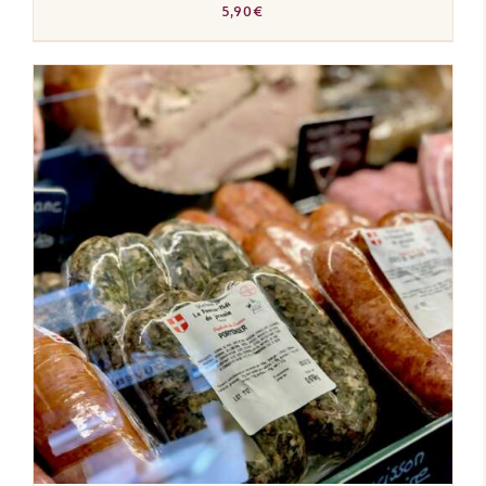
5,90
€
AJOUTER AU PANIER
/
DÉTAILS