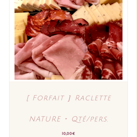
AJOUTER AU PANIER
/
DÉTAILS
[ Forfait ］Raclette
NATURE ･ Qté/pers.
10,00
€