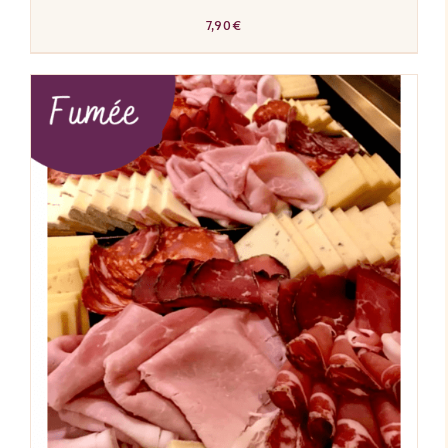
7,90
€
AJOUTER AU PANIER
/
DÉTAILS