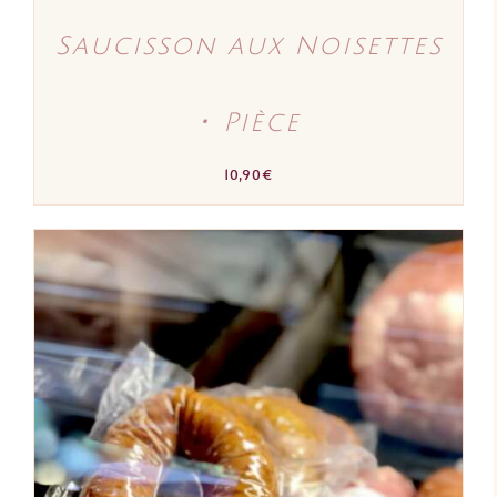
Saucisson aux Noisettes
･ Pièce
10,90
€
AJOUTER AU PANIER
/
DÉTAILS