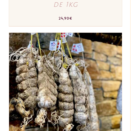
de 1kg
24,90
€
AJOUTER AU PANIER
/
DÉTAILS