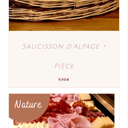
Saucisson d’Alpage ･
Pièce
9,90
€