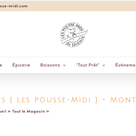
usse-midi.com
e
Épicerie
Boissons
“Tout Prêt”
Événeme
s [ Les Pousse-Midi ] ･ Mon
eil
»
Tout le Magasin
»
Sacs Garnis [ Les Pousse-Midi ] ･ Montan