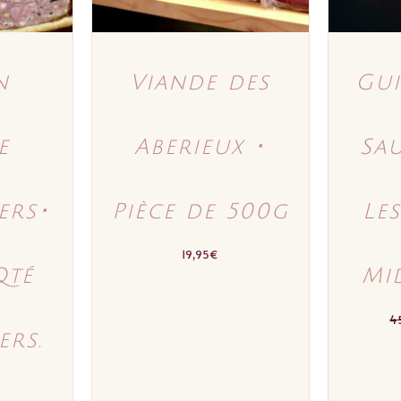
n
Viande des
Gui
e
Aberieux ･
Sa
ers･
Pièce de 500g
Le
19,95
€
Qté
Mid
4
ers.