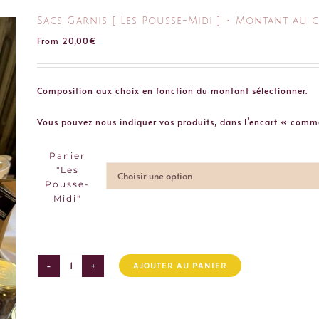
Sacs Garnis [ Les Pousse-Midi ] ･ Montant au 
From
20,00
€
Composition aux choix en fonction du montant sélectionner.
Vous pouvez nous indiquer vos produits, dans l’encart « comm
Panier
"Les
Pousse-
Midi"
AJOUTER AU PANIER
quantité
de
Sacs