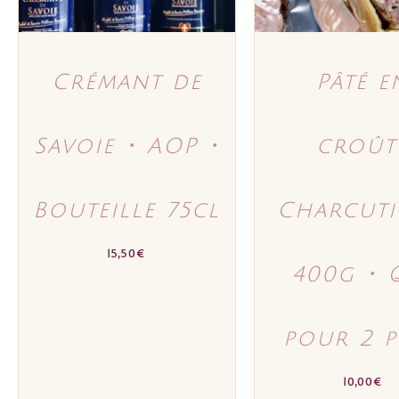
Crémant de
Pâté e
Savoie ･ AOP ･
croût
Bouteille 75cl
Charcuti
15,50
€
400g ･ 
pour 2 p
10,00
€