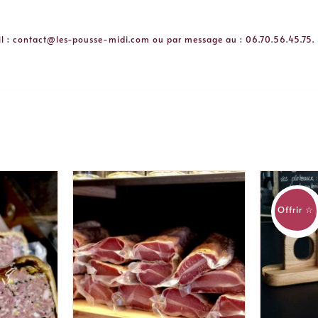
l : contact@les-pousse-midi.com ou par message au : 06.70.56.45.75.
Offrir ☆
ER
/
AJOUTER AU PANIER
/
AJOUT
APERÇU