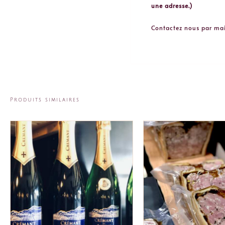
une adresse.)
Contactez nous par mai
Produits similaires
AJOUTER AU PANIER
/
AJOUTER AU PANI
APERÇU
APERÇU