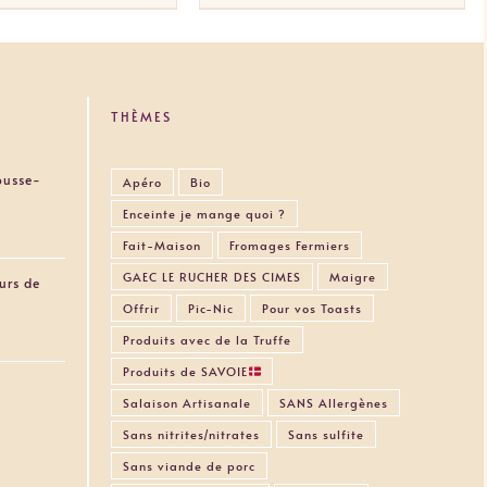
45,90€.
44,90€.
THÈMES
Pousse-
Apéro
Bio
Enceinte je mange quoi ?
Fait-Maison
Fromages Fermiers
GAEC LE RUCHER DES CIMES
Maigre
urs de
Offrir
Pic-Nic
Pour vos Toasts
Produits avec de la Truffe
Produits de SAVOIE
Salaison Artisanale
SANS Allergènes
Sans nitrites/nitrates
Sans sulfite
Sans viande de porc