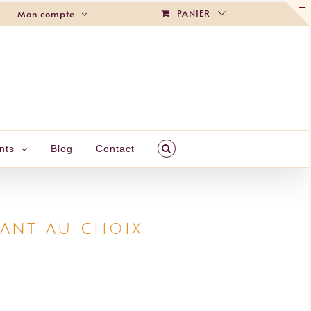
PANIER
Mon compte
nts
Blog
Contact
tant au choix
t au choix