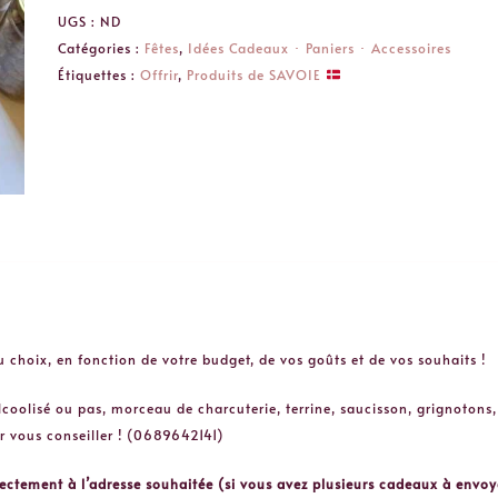
Garnis
UGS :
ND
[
Catégories :
Fêtes
,
Idées Cadeaux ･ Paniers ･ Accessoires
Les
Étiquettes :
Offrir
,
Produits de SAVOIE
Pousse-
Midi
]
･
Montant
au
choix
u choix, en fonction de votre budget, de vos goûts et de vos souhaits !
alcoolisé ou pas, morceau de charcuterie, terrine, saucisson, grignotons
r vous conseiller ! (0689642141)
irectement à l’adresse souhaitée (si vous avez plusieurs cadeaux à env