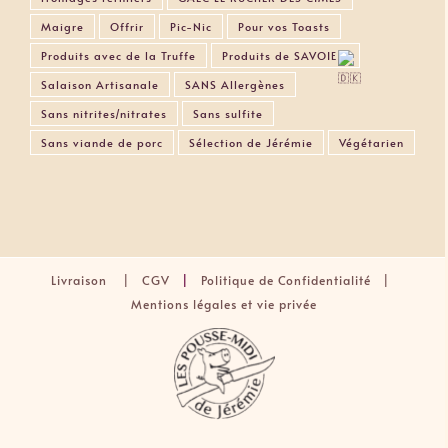
Maigre
Offrir
Pic-Nic
Pour vos Toasts
Produits avec de la Truffe
Produits de SAVOIE
Salaison Artisanale
SANS Allergènes
Sans nitrites/nitrates
Sans sulfite
Sans viande de porc
Sélection de Jérémie
Végétarien
Livraison
|
CGV
|
Politique de Confidentialité |
Mentions légales et vie privée