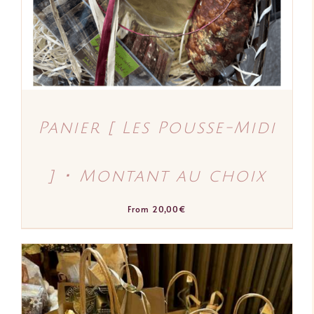
LES
OPTIONS
PEUVENT
ÊTRE
CHOISIES
SUR
LA
PAGE
DU
PRODUIT
Panier [ Les Pousse-Midi
] ･ Montant au choix
From
20,00
€