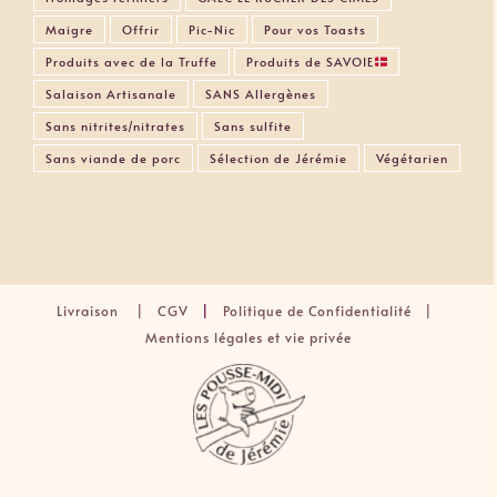
Maigre
Offrir
Pic-Nic
Pour vos Toasts
Produits avec de la Truffe
Produits de SAVOIE
Salaison Artisanale
SANS Allergènes
Sans nitrites/nitrates
Sans sulfite
Sans viande de porc
Sélection de Jérémie
Végétarien
Livraison
|
CGV
|
Politique de Confidentialité |
Mentions légales et vie privée