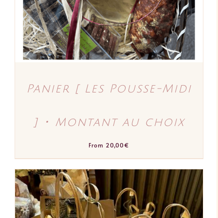
LES
OPTIONS
PEUVENT
ÊTRE
CHOISIES
SUR
LA
PAGE
DU
PRODUIT
Panier [ Les Pousse-Midi
] ･ Montant au choix
From
20,00
€