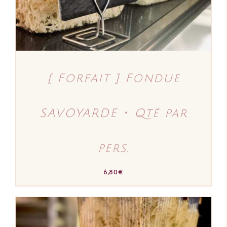
[ Forfait ] Fondue
SAVOYARDE ･ Qté par
pers.
6,80
€