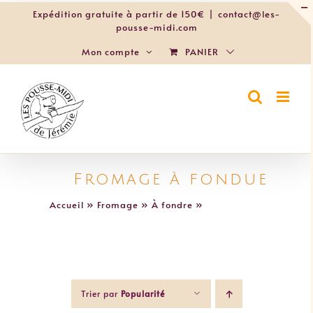
Passer
Expédition gratuite à partir de 150€
|
contact@les-
au
pousse-midi.com
contenu
PANIER
Mon compte
Fromage à fondue
Accueil
»
Fromage
»
À fondre
»
Fromage à fondue
Trier par
Popularité