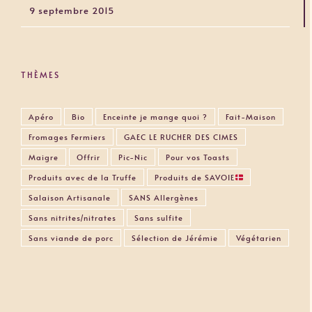
9 septembre 2015
THÈMES
Apéro
Bio
Enceinte je mange quoi ?
Fait-Maison
Fromages Fermiers
GAEC LE RUCHER DES CIMES
Maigre
Offrir
Pic-Nic
Pour vos Toasts
Produits avec de la Truffe
Produits de SAVOIE
Salaison Artisanale
SANS Allergènes
Sans nitrites/nitrates
Sans sulfite
Sans viande de porc
Sélection de Jérémie
Végétarien