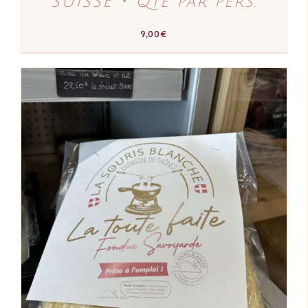
SUISSE ･ Qté par pers.
9,00
€
AJOUTER AU PANIER
/
DÉTAILS