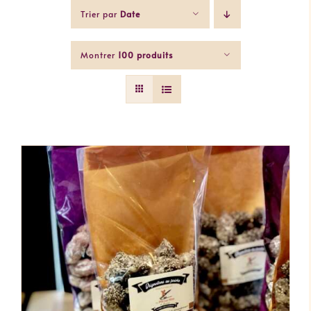
Trier par
Date
Montrer
100 produits
CE
CHOIX DES OPTIONS
/
PRODUIT
DÉTAILS
A
PLUSIEURS