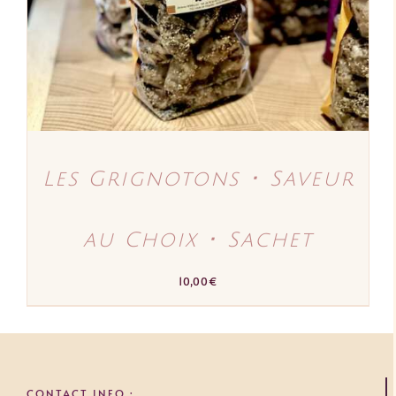
VARIATIONS.
LES
OPTIONS
PEUVENT
ÊTRE
CHOISIES
SUR
LA
PAGE
DU
PRODUIT
Les Grignotons ･ Saveur
au Choix ･ Sachet
10,00
€
CONTACT INFO :