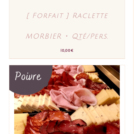
[ Forfait ] Raclette
MORBIER ･ Qté/Pers.
10,00
€
AJOUTER AU PANIER
/
DÉTAILS