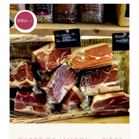
Offrir ☆
AJOUTER AU PANIER
/
DÉTAILS