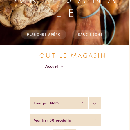
MANIGOD
B i e n v e n u
e
Tout le Magasin
LES + DEMANDÉS
LES "TOUT PRÊT"
Accueil
»
Tout le Magasin
Trier par
Nom
Montrer
50 produits