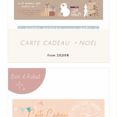
OPTIONS
PEUVENT
ÊTRE
CHOISIES
SUR
LA
PAGE
DU
PRODUIT
Carte cadeau ・Noël
From
20,00
€
CE
CHOIX DES OPTIONS
/