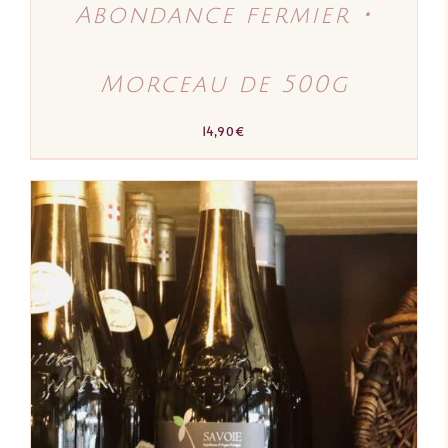
Abondance fermier ･
Morceau de 500g
14,90
€
AJOUTER AU PANIER
/
DÉTAILS