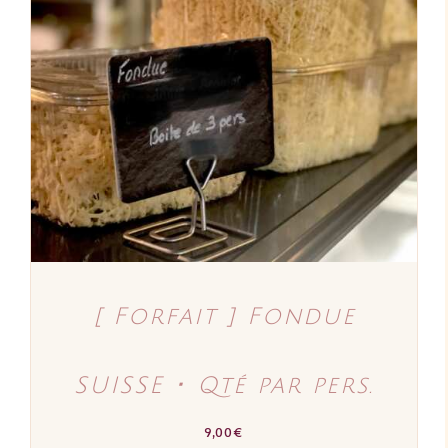
AJOUTER AU PANIER
/
DÉTAILS
[ Forfait ] Fondue
SUISSE ･ Qté par pers.
9,00
€