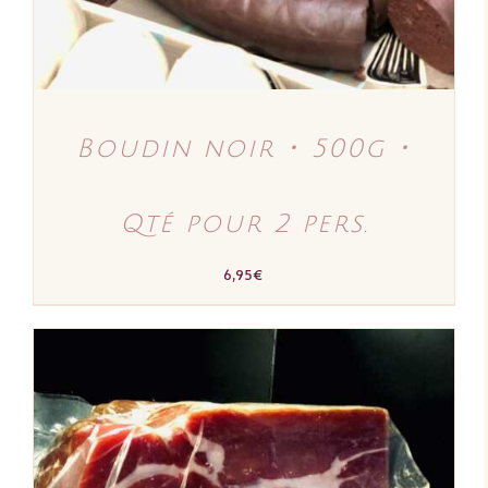
Boudin noir ･ 500g ･
Qté pour 2 pers.
6,95
€