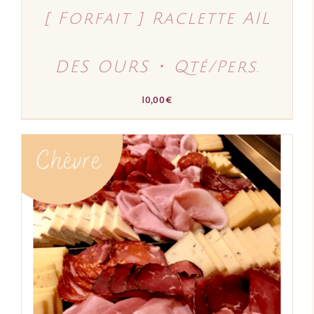
[ Forfait ] Raclette AIL
DES OURS ･ Qté/Pers.
10,00
€
AJOUTER AU PANIER
/
DÉTAILS