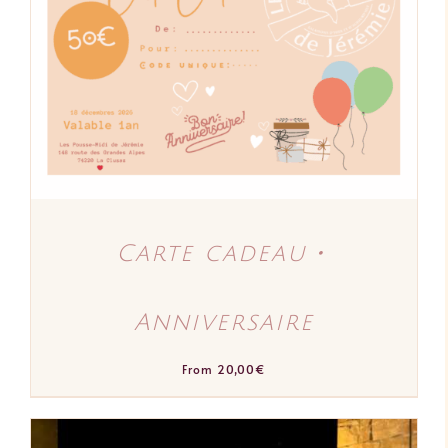
PRODUIT
DÉTAILS
A
PLUSIEURS
VARIATIONS.
LES
OPTIONS
PEUVENT
ÊTRE
CHOISIES
SUR
LA
PAGE
DU
PRODUIT
Carte cadeau・
Anniversaire
From
20,00
€