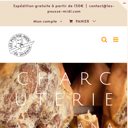
Passer
Expédition gratuite à partir de 150€
|
contact@les-
au
pousse-midi.com
contenu
PANIER
Mon compte
LES POUSSE-
MIDI • LA
SOURIS
BLANCHE • LA
CASA