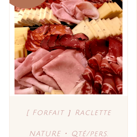
AJOUTER AU PANIER
/
DÉTAILS
[ Forfait ］Raclette
NATURE ･ Qté/pers.