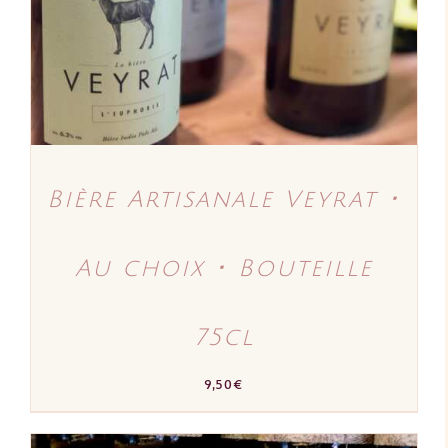
VARIATIONS.
LES
OPTIONS
PEUVENT
ÊTRE
CHOISIES
SUR
LA
PAGE
DU
PRODUIT
Bière Artisanale Veyrat ･
Au choix ･ Bouteille
75cl
9,50
€