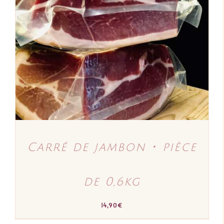
AJOUTER AU PANIER
/
DÉTAILS
Carré de jambon ･ pièce
de 0,6kg
14,90
€