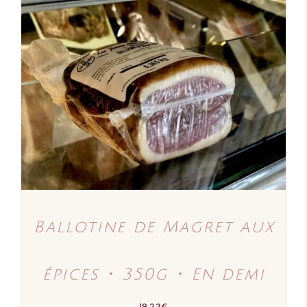
AJOUTER AU PANIER
/
DÉTAILS
Ballotine de Magret aux
épices ･ 350g ･ En demi
19,22
€