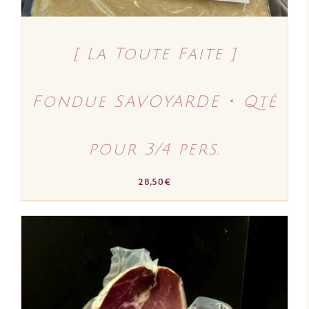
[ La Toute Faite ]
Fondue SAVOYARDE ･ Qté
pour 3/4 pers.
28,50
€