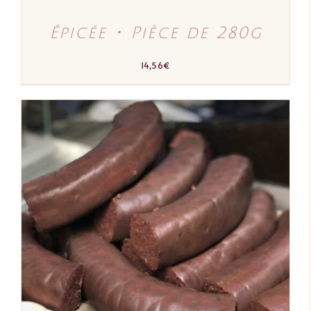
Épicée ･ Pièce de 280g
14,56
€
AJOUTER AU PANIER
/
DÉTAILS