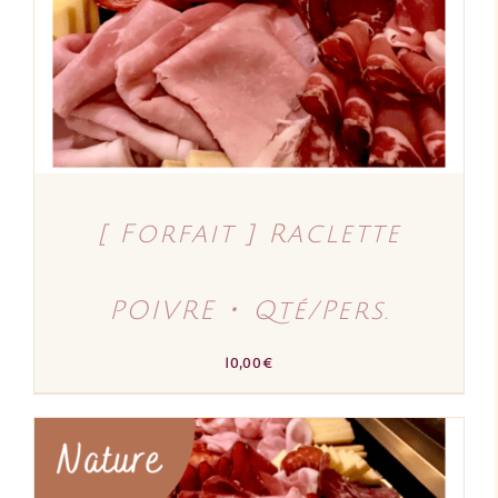
[ Forfait ] Raclette
POIVRE ･ Qté/Pers.
10,00
€