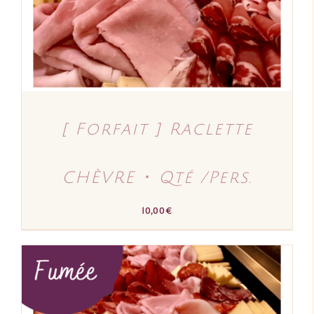
[ Forfait ] Raclette
CHÈVRE ･ Qté /Pers.
10,00
€