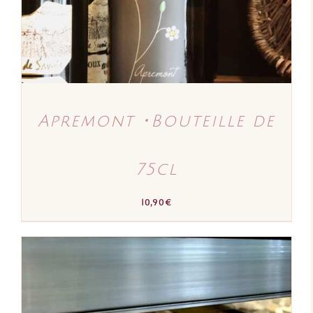
Apremont ･Bouteille de
75cl
10,90
€