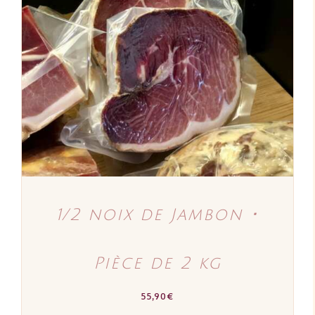
AJOUTER AU PANIER
/
DÉTAILS
1/2 noix de Jambon ･
Pièce de 2 kg
55,90
€