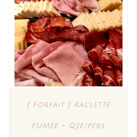
AJOUTER AU PANIER
/
DÉTAILS
[ Forfait ] Raclette
FUMÉE ･ Qté/pers.