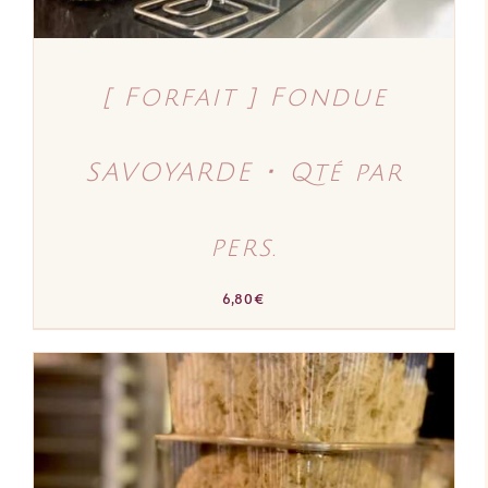
[ Forfait ] Fondue
SAVOYARDE ･ Qté par
pers.
6,80
€