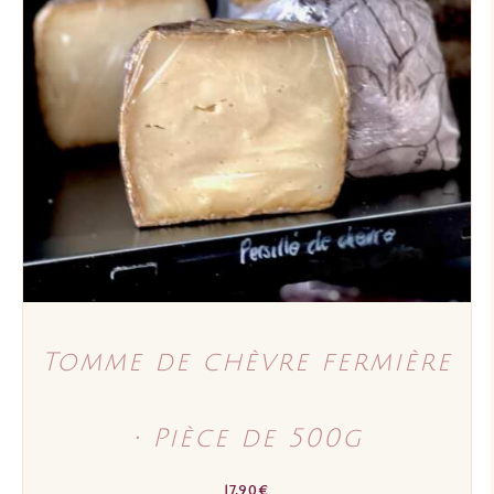
AJOUTER AU PANIER
/
DÉTAILS
Tomme de chèvre fermière
• Pièce de 500g
17,90
€