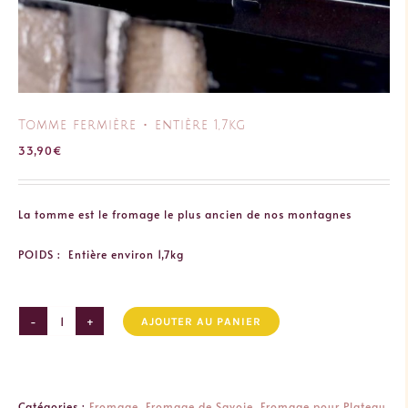
Tomme fermière ･ entière 1,7kg
33,90
€
La tomme est le fromage le plus ancien de nos montagnes
POIDS : Entière environ 1,7kg
AJOUTER AU PANIER
quantité
de
Tomme
fermière
Catégories :
Fromage
,
Fromage de Savoie
,
Fromage pour Plateau