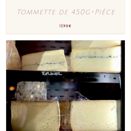
Tommette de 450g･Pièce
17,90
€
AJOUTER AU PANIER
/
DÉTAILS