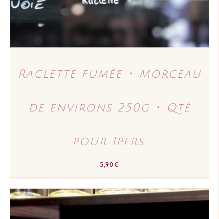
Raclette fumée ･ Morceau
de environs 250g ･ Qté
pour 1pers.
5,90
€