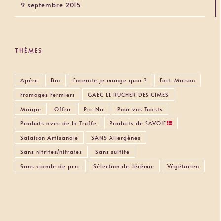
9 septembre 2015
THÈMES
Apéro
Bio
Enceinte je mange quoi ?
Fait-Maison
Fromages Fermiers
GAEC LE RUCHER DES CIMES
Maigre
Offrir
Pic-Nic
Pour vos Toasts
Produits avec de la Truffe
Produits de SAVOIE
Salaison Artisanale
SANS Allergènes
Sans nitrites/nitrates
Sans sulfite
Sans viande de porc
Sélection de Jérémie
Végétarien