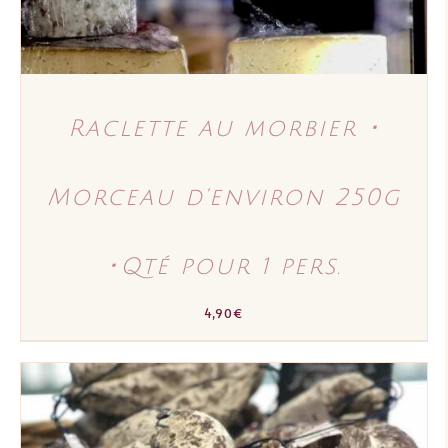
Raclette au morbier ･
Morceau d’environ 250g
･Qté pour 1 pers.
4,90
€