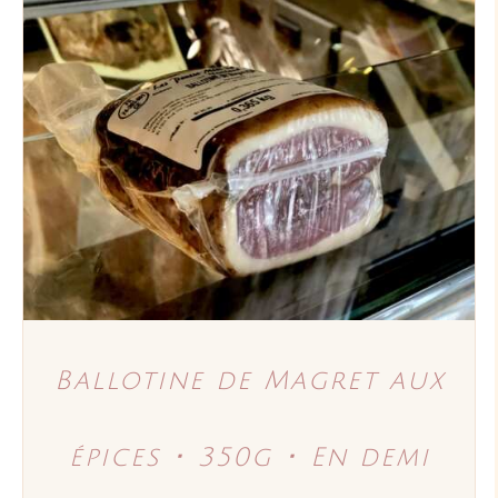
AJOUTER AU PANIER
/
DÉTAILS
Ballotine de Magret aux
épices ･ 350g ･ En demi