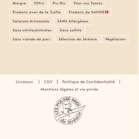
Maigre
Offrir
Pic-Nic
Pour vos Toasts
Produits avec de la Truffe
Produits de SAVOIE
Salaison Artisanale
SANS Allergènes
Sans nitrites/nitrates
Sans sulfite
Sans viande de porc
Sélection de Jérémie
Végétarien
Livraison
|
CGV
|
Politique de Confidentialité |
Mentions légales et vie privée