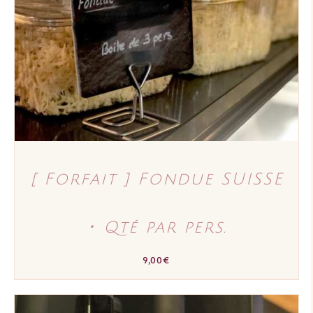
DÉTAILS
[ Forfait ] Fondue SUISSE
･ Qté par pers.
9,00
€