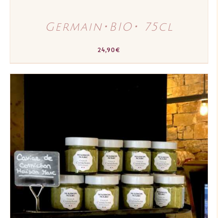
Germain･BIO･ 75cl
24,90
€
AJOUTER AU PANIER
/
DÉTAILS