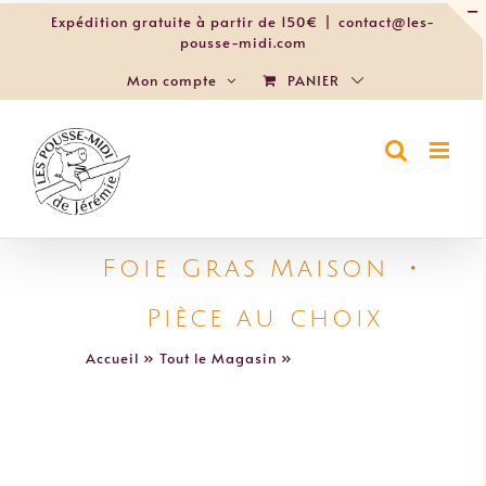
Passer
Expédition gratuite à partir de 150€
|
contact@les-
au
pousse-midi.com
contenu
PANIER
Mon compte
Foie Gras Maison ・
Pièce au choix
Accueil
»
Tout le Magasin
»
Foie Gras Maison ・
Pièce au choix