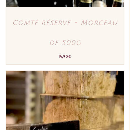
Comté réserve ･ Morceau
de 500g
14,90
€
AJOUTER AU PANIER
/