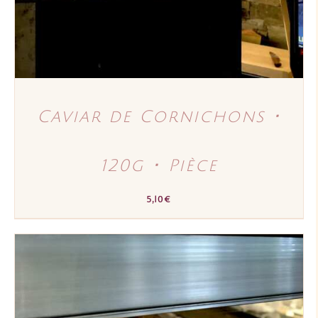
Caviar de Cornichons ･
120g ･ Pièce
5,10
€