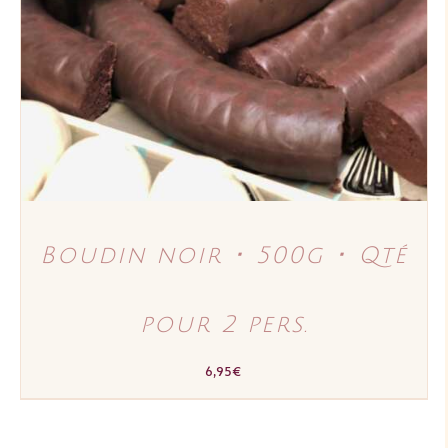
DÉTAILS
Boudin noir ･ 500g ･ Qté
pour 2 pers.
6,95
€