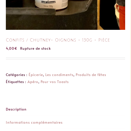
Confits / Chutney･ Oignons ･ 130g ･ Pièce
4,00
€
Rupture de stock
Catégories :
Épicerie
,
Les condiments
,
Produits de fêtes
Étiquettes :
Apéro
,
Pour vos Toasts
Description
Informations complémentaires