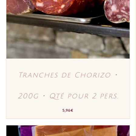
DÉTAILS
Tranches de Chorizo ･
200g ･ Qté pour 2 pers.
5,96
€