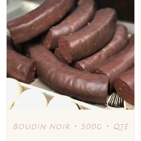
AJOUTER AU PANIER
/
DÉTAILS
Boudin noir ･ 500g ･ Qté