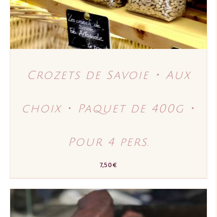
PEUVENT
ÊTRE
CHOISIES
SUR
LA
PAGE
DU
PRODUIT
Crozets de Savoie ･ Aux
choix ･ Paquet de 400g ･
Pour 4 pers.
7,50
€