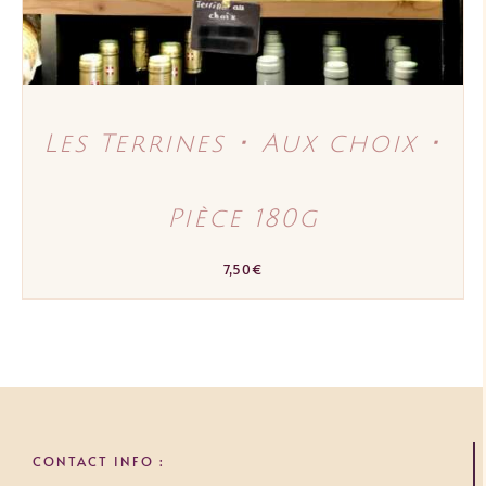
CHOISIES
SUR
LA
PAGE
DU
PRODUIT
Les Terrines ･ Aux choix ･
Pièce 180g
7,50
€
CONTACT INFO :