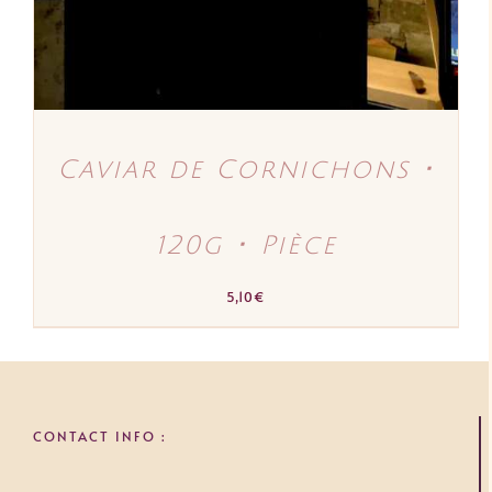
Caviar de Cornichons ･
120g ･ Pièce
5,10
€
CONTACT INFO :