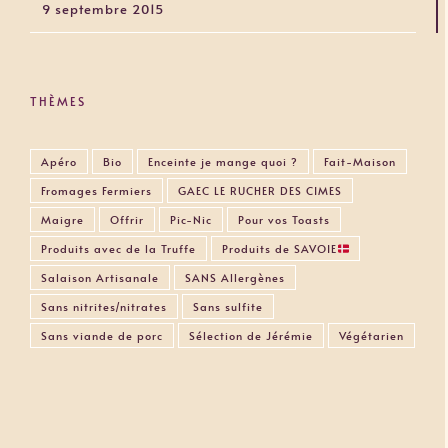
9 septembre 2015
THÈMES
Apéro
Bio
Enceinte je mange quoi ?
Fait-Maison
Fromages Fermiers
GAEC LE RUCHER DES CIMES
Maigre
Offrir
Pic-Nic
Pour vos Toasts
Produits avec de la Truffe
Produits de SAVOIE
Salaison Artisanale
SANS Allergènes
Sans nitrites/nitrates
Sans sulfite
Sans viande de porc
Sélection de Jérémie
Végétarien