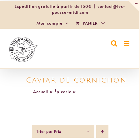
Passer
Expédition gratuite à partir de 150€
|
contact@les-
au
pousse-midi.com
contenu
PANIER
Mon compte
Caviar de cornichon
Accueil
»
Épicerie
»
Caviar de cornichon
Trier par
Prix