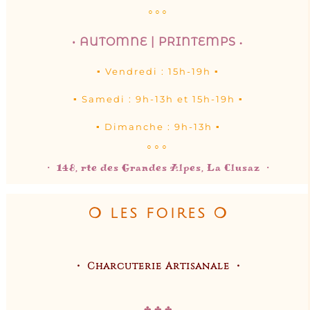
les semaines de ﹆ fêtes ❤︎ de fin d’année
☞ et vacances scolaires ]
◦◦◦
• AUTOMNE | PRINTEMPS
•
▪︎ Vendredi : 15h-19h ▪︎
▪︎ Samedi : 9h-13h et 15h-19h ▪︎
▪︎ Dimanche : 9h-13h ▪︎
◦◦◦
・ 148, rte des Grandes Alpes, La Clusaz ・
❍ LES FOIRES ❍
・ Charcuterie Artisanale ・