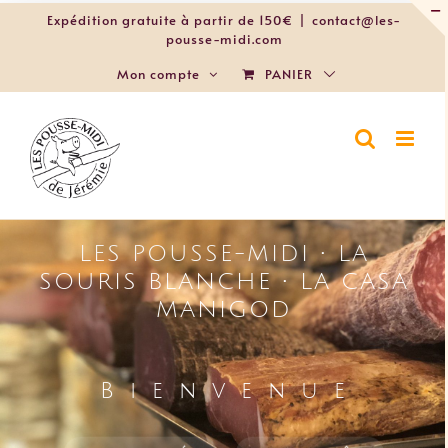
Passer
Expédition gratuite à partir de 150€
|
contact@les-
au
pousse-midi.com
contenu
PANIER
Mon compte
LES POUSSE-MIDI • LA
SOURIS BLANCHE • LA CASA
MANIGOD
B i e n v e n u e