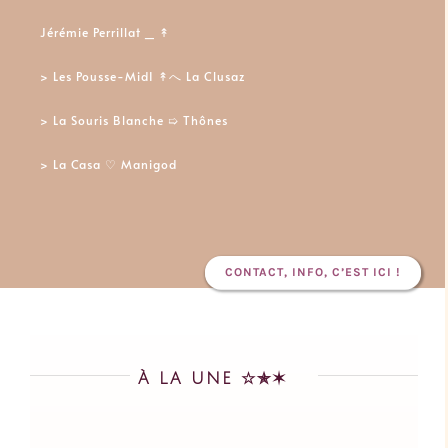
Jérémie Perrillat _
↟
> Les Pousse-MidI ↟へ
La Clusaz
> La Souris Blanche ➯ Thônes
> La Casa ♡ Manigod
CONTACT, INFO, C’EST ICI !
À LA UNE ☆✯✶