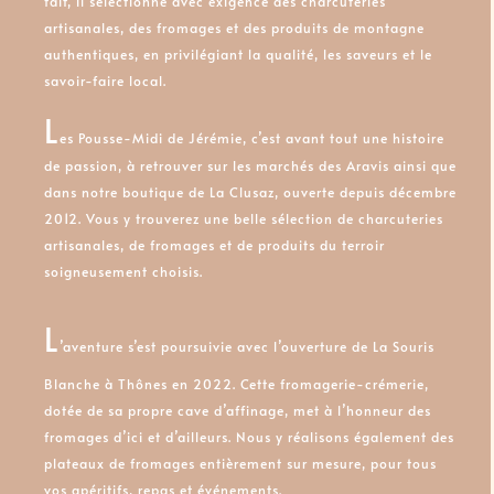
fait, il sélectionne avec exigence des charcuteries
artisanales, des fromages et des produits de montagne
authentiques, en privilégiant la qualité, les saveurs et le
savoir-faire local.
L
es Pouss
e-Midi de Jérémie, c’est avant tout une histoire
de passion, à retrouver sur les marchés des Aravis ainsi que
dans notre boutique de La Clusaz, ouverte depuis décembre
2012. Vous y trouverez une belle sélection de charcuteries
artisanales, de fromages et de produits du terroir
soigneusement choisis.
L
’aventure s’est poursuivie avec l’ouverture de La Souris
Blanche à Thônes en 2022. Cette fromagerie-crémerie,
dotée de sa propre cave d’affinage, met à l’honneur des
fromages d’ici et d’ailleurs. Nous y réalisons également des
plateaux de fromages entièrement sur mesure, pour tous
vos apéritifs, repas et événements.