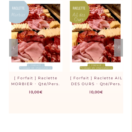
AJOUTER AU PANIER
AJOUTER AU PANIER
/
/
DÉTAILS
DÉTAILS
L
Charcuterie
Plateau Apéro
.
d’accompagnement ･
LEGER・ Charcuterie
Raclette ou Tomme
et Fromages ・
blanche ou Mont d’or
Qté/pers.
･ Nbre pers.
6,50
€
5,00
€