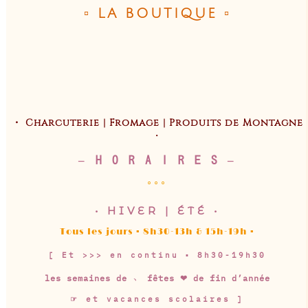
▫︎ LA BOUTIQUE ▫︎
・ Charcuterie | Fromage | Produits de Montagne
・
– H O R A I R E S –
◦◦◦
• HIVER | ÉTÉ •
Tous les jours ▪︎ 8h30-13h & 15h-19h ▪︎
[ Et >>> en continu ▪︎
8h30-19h30