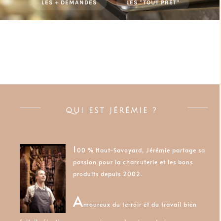
LES + DEMANDÉS
LES "TOUT PRÊT"
Bienvenue sur Les
Pousse-Midi
Accueil
QUI EST JÉRÉMIE ?
1
00 % Haut
-Savoyard, Jérémie partage sa
passion pour la charcuterie et les bons
produits depuis 2002.
A
moureux
du
terroir et du travail bien