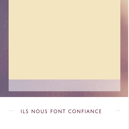
varier de +/- 10%, on fera pour que ce soit
en votre avantage
:
Retrait possible
☞
soit à la boutique, 148 route des Grandes
▪︎
Alpes, 74220 La Clusaz (voir les horaires et
jours d’ouvertures)
soit sur l’un de nos Marchés (voir les
▪︎
marchés
ILS NOUS FONT CONFIANCE