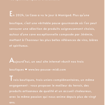
E
n 2024, La Casa a vu le jour à Manigod. Plus qu’une
boutique, c’est une véritable pause gourmande où l’on peut
savourer une sélection de p
roduits
soigneusement choisis,
autour d’une cave exceptionnelle composée par Jérémie,
mettant à l’honneur les plus belles références de vins, bières
et spiritueux.
A
ujourd’h
ui, un seul site internet réunit nos trois
boutiques ❤︎
www.les-pousse-midi.com
T
rois boutiques, trois uniers
complémentaires, un même
engagement : vous proposer le meilleur du terroir, des
produits artisanaux de qualité et u
n accueil chaleureux,
avec la même passion qui nous anime depuis plus de vingt
ans.