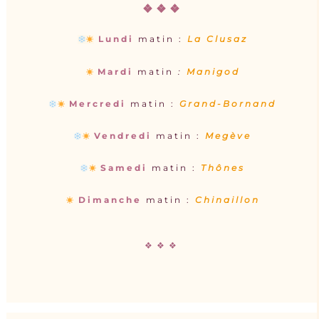
:
marchés d’été uniquement
❖❖❖
Lundi
matin :
La Clusaz
Mardi
matin
:
Manigod
Mercredi
matin :
Grand-Bornand
Vendredi
matin :
Megève
Samedi
matin :
Thônes
Dimanche
matin
:
Chinaillon
❖❖❖