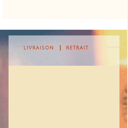
✤ ✤ ✤
LIVRAISON ⎥ RETRAIT
Livraison offerte à partir de 150€ ☞ Commandez
avec vos proches & profitez de la livraison offerte
❤︎ !