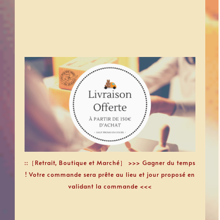
Passez commande Lundi, Mardi, ou
✻
pour être livré Samedi
Mercredi avant midi
✧✶
au plus tard
Livraison
・
en cours
❤︎
Sauf promo
✻
1
[
⭐︎
★
€
Offerte à partir de 150
1 adresse de Livraison ]
﹦
commande
Colissimo
avec
Expédition uniquement
✻
sous 48h ou 72H. Au plus tard le JEUDI,
pour éviter qu’il reste dans un dépôt tout
(
le week-end) et Uniquement en France.
les
,
sauf pour la charcuterie
À réception,
✻
doivent être
emballages « sous vide »
ouverts ou mis au congélateur.
ou
06.89.64.21.41
Contact :
►►►
06.70.56.45.75
::［Retrait, Boutique et Marché］ >>> Gagner du temps
contact@les-pousse-midi.com
✓
! Votre commande sera prête au lieu et jour proposé en
Selon les produits, leurs poids peuvent
﹅
validant la commande <<<